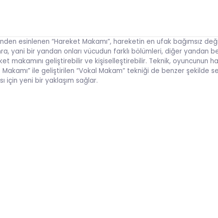
rinden esinlenen “Hareket Makamı”, hareketin en ufak bağımsız değiş
 yani bir yandan onları vücudun farklı bölümleri, diğer yandan beden
ket makamını geliştirebilir ve kişiselleştirebilir. Teknik, oyuncunun 
Makamı” ile geliştirilen “Vokal Makam” tekniği de benzer şekilde s
için yeni bir yaklaşım sağlar.