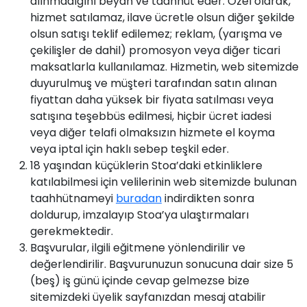
alınmadığını beyan ve taahhüt eder. Özel olarak,
hizmet satılamaz, ilave ücretle olsun diğer şekilde
olsun satışı teklif edilemez; reklam, (yarışma ve
çekilişler de dahil) promosyon veya diğer ticari
maksatlarla kullanılamaz. Hizmetin, web sitemizde
duyurulmuş ve müşteri tarafından satın alınan
fiyattan daha yüksek bir fiyata satılması veya
satışına teşebbüs edilmesi, hiçbir ücret iadesi
veya diğer telafi olmaksızın hizmete el koyma
veya iptal için haklı sebep teşkil eder.
18 yaşından küçüklerin Stoa’daki etkinliklere
katılabilmesi için velilerinin web sitemizde bulunan
taahhütnameyi
buradan
indirdikten sonra
doldurup, imzalayıp Stoa’ya ulaştırmaları
gerekmektedir.
Başvurular, ilgili eğitmene yönlendirilir ve
değerlendirilir. Başvurunuzun sonucuna dair size 5
(beş) iş günü içinde cevap gelmezse bize
sitemizdeki üyelik sayfanızdan mesaj atabilir