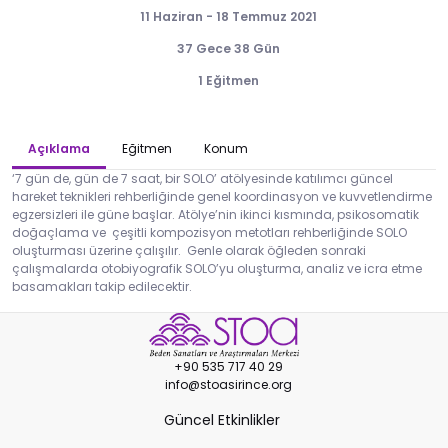
11 Haziran - 18 Temmuz 2021
37 Gece 38 Gün
1 Eğitmen
Açıklama
Eğitmen
Konum
‘7 gün de, gün de 7 saat, bir SOLO’ atölyesinde katılımcı güncel
hareket teknikleri rehberliğinde genel koordinasyon ve kuvvetlendirme
egzersizleri ile güne başlar. Atölye’nin ikinci kısmında, psikosomatik
doğaçlama ve çeşitli kompozisyon metotları rehberliğinde SOLO
oluşturması üzerine çalışılır. Genle olarak öğleden sonraki
çalışmalarda otobiyografik SOLO’yu oluşturma, analiz ve icra etme
basamakları takip edilecektir.
+90 535 717 40 29
info@stoasirince.org
Güncel Etkinlikler