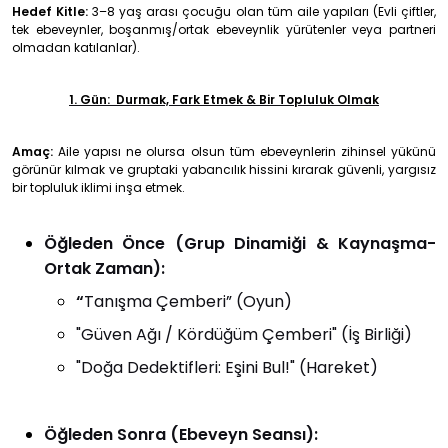
Hedef Kitle:
3–8 yaş arası çocuğu olan tüm aile yapıları (Evli çiftler,
tek ebeveynler, boşanmış/ortak ebeveynlik yürütenler veya partneri
olmadan katılanlar).
1. Gün:
Durmak, Fark Etmek & Bir Topluluk Olmak
Amaç:
Aile yapısı ne olursa olsun tüm ebeveynlerin zihinsel yükünü
görünür kılmak ve gruptaki yabancılık hissini kırarak güvenli, yargısız
bir topluluk iklimi inşa etmek.
Öğleden Önce (Grup Dinamiği & Kaynaşma-
Ortak Zaman):
“
Tanışma Çemberi” (Oyun)
"Güven Ağı / Kördüğüm Çemberi" (İş Birliği)
"Doğa Dedektifleri: Eşini Bul!" (Hareket)
Öğleden Sonra (Ebeveyn Seansı):