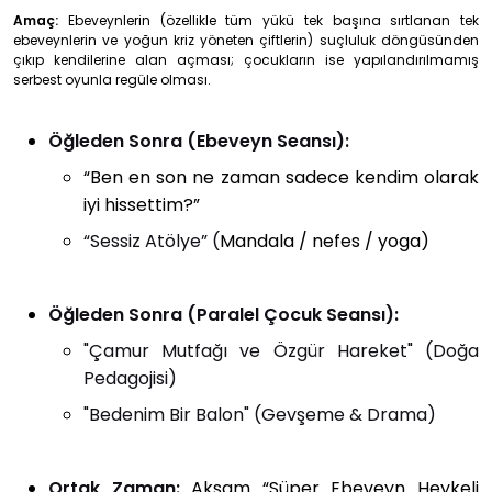
Amaç:
Ebeveynlerin (özellikle tüm yükü tek başına sırtlanan tek
ebeveynlerin ve yoğun kriz yöneten çiftlerin) suçluluk döngüsünden
çıkıp kendilerine alan açması; çocukların ise yapılandırılmamış
serbest oyunla regüle olması.
Öğleden Sonra (Ebeveyn Seansı):
“Ben en son ne zaman sadece kendim olarak
iyi hissettim?”
“Sessiz Atölye” (
Mandala / nefes / yoga)
Öğleden Sonra (Paralel Çocuk Seansı):
"Çamur Mutfağı ve Özgür Hareket" (Doğa
Pedagojisi)
"Bedenim Bir Balon" (Gevşeme & Drama)
Ortak Zaman:
Akşam “Süper Ebeveyn Heykeli