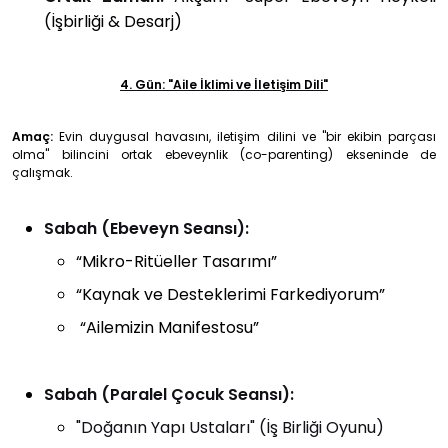
(İşbirliği & Desarj)
4. Gün: "Aile İklimi ve İletişim Dili"
Amaç:
Evin duygusal havasını, iletişim dilini ve "bir ekibin parçası
olma" bilincini ortak ebeveynlik (co-parenting) ekseninde de
çalışmak.
Sabah (Ebeveyn Seansı):
“Mikro-Ritüeller Tasarımı”
“Kaynak ve Desteklerimi Farkediyorum”
“Ailemizin Manifestosu”
Sabah (Paralel Çocuk Seansı):
"Doğanın Yapı Ustaları" (İş Birliği Oyunu)