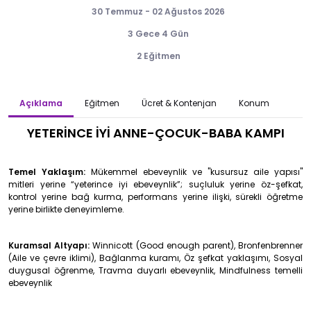
30 Temmuz - 02 Ağustos 2026
3 Gece 4 Gün
2 Eğitmen
Açıklama
Eğitmen
Ücret & Kontenjan
Konum
YETERİNCE İYİ ANNE-ÇOCUK-BABA KAMPI
Temel Yaklaşım:
Mükemmel ebeveynlik ve "kusursuz aile yapısı"
mitleri yerine “yeterince iyi ebeveynlik”; suçluluk yerine öz-şefkat,
kontrol yerine bağ kurma, performans yerine ilişki, sürekli öğretme
yerine birlikte deneyimleme.
Kuramsal Altyapı:
Winnicott (Good enough parent), Bronfenbrenner
(Aile ve çevre iklimi), Bağlanma kuramı, Öz şefkat yaklaşımı, Sosyal
duygusal öğrenme, Travma duyarlı ebeveynlik, Mindfulness temelli
ebeveynlik