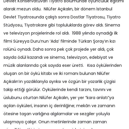
Devlet Konservatuvarı Tiyatro Bölümünde oyunculuk eğitimi
alarak mezun oldu. Nilüfer Açıkalın, bir dönem İstanbul
Devlet Tiyatrosunda çalıştı sonra Dostlar Tiyatrosu, Tiyatro
Stüdyosu, Tiyatrokare gibi topluluklarda görev aldı. Sinema
ve televizyon projelerinde rol aldı. 1988 yılında oynadığı ilk
filmi Süreyya Duru’nun ‘Ada’ filminde Türkan Şoray’ın kızı
rolünü oynadı. Daha sonra pek çok projede yer aldı, çok
sayıda ödül kazandı ve sinema, televizyon, edebiyat ve
müzik alanlarında çok sayıda eser üretti. Kısa öykülerinden
oluşan on bir öykü kitabı ve iki romanı bulunan Nilüfer
Açıkalın’ın yazdıklarıyla ayrıksı ve özgün bir yazarlık çizgisi
takip ettiği görülür. Öykülerinde kendi tarzını, tavrını ve
üslubunu oturtan Nilüfer Açıkalın, yer yer “kara anlatı”ya
açılan öyküleri, insanın iç derinliğine; mekân ve zamanın
ötesine taşan varlığına algılamalar ve sezgiler yoluyla
ulaşmaya çalışır. Onun metinlerinde zaman zaman