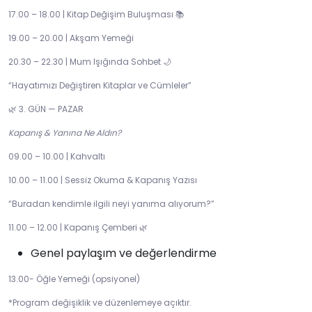
17.00 – 18.00 | Kitap Değişim Buluşması
📚
19.00 – 20.00 | Akşam Yemeği
20.30 – 22.30 | Mum Işığında Sohbet
🌙
“Hayatımızı Değiştiren Kitaplar ve Cümleler”
3. GÜN — PAZAR
🌿
Kapanış & Yanına Ne Aldın?
09.00 – 10.00 | Kahvaltı
10.00 – 11.00 | Sessiz Okuma & Kapanış Yazısı
“Buradan kendimle ilgili neyi yanıma alıyorum?”
11.00 – 12.00 | Kapanış Çemberi
🌿
Genel paylaşım ve değerlendirme
13.00- Öğle Yemeği (opsiyonel)
*Program değişiklik ve düzenlemeye açıktır.