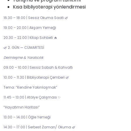
Kısa bibliyoterapi yönlendirmesi
16.30 – 18.00 | Sessiz Okuma Saati
🌿
19.00 – 20.00 | Akşam Yemeği
20.30 – 22.00 | Kitap Sohbeti
🔥
2. GÜN — CUMARTESİ
🌿
Derinleşme & Yaratıcılık
09.00 – 10.00 | Sessiz Sabah & Kahvaltı
10.00 – 11.30 | Bibliyoterapi Çemberi
🌿
Tema: “Kendine Yakınlaşmak”
11.45 – 13.00 | Atölye Çalışması
✨
“Hayatımın Haritası”
13.00 – 14.00 | Öğle Yemeği
14.30 – 17.00 | Serbest Zaman/ Okuma
🌿