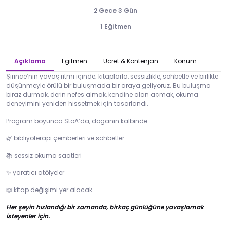
2 Gece 3 Gün
1 Eğitmen
Açıklama
Eğitmen
Ücret & Kontenjan
Konum
Şirince’nin yavaş ritmi içinde; kitaplarla, sessizlikle, sohbetle ve birlikte
düşünmeyle örülü bir buluşmada bir araya geliyoruz. Bu buluşma
biraz durmak, derin nefes almak, kendine alan açmak, okuma
deneyimini yeniden hissetmek için tasarlandı.
Program boyunca StoA’da, doğanın kalbinde:
bibliyoterapi çemberleri ve sohbetler
🌿
sessiz okuma saatleri
📚
yaratıcı atölyeler
✨
kitap değişimi yer alacak.
📖
Her şeyin hızlandığı bir zamanda, birkaç günlüğüne yavaşlamak
isteyenler için.