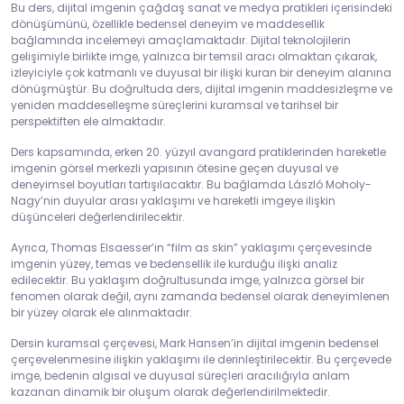
Bu ders, dijital imgenin çağdaş sanat ve medya pratikleri içerisindeki
dönüşümünü, özellikle bedensel deneyim ve maddesellik
bağlamında incelemeyi amaçlamaktadır. Dijital teknolojilerin
gelişimiyle birlikte imge, yalnızca bir temsil aracı olmaktan çıkarak,
izleyiciyle çok katmanlı ve duyusal bir ilişki kuran bir deneyim alanına
dönüşmüştür. Bu doğrultuda ders, dijital imgenin maddesizleşme ve
yeniden maddeselleşme süreçlerini kuramsal ve tarihsel bir
perspektiften ele almaktadır.
Ders kapsamında, erken 20. yüzyıl avangard pratiklerinden hareketle
imgenin görsel merkezli yapısının ötesine geçen duyusal ve
deneyimsel boyutları tartışılacaktır. Bu bağlamda László Moholy-
Nagy’nin duyular arası yaklaşımı ve hareketli imgeye ilişkin
düşünceleri değerlendirilecektir.
Ayrıca, Thomas Elsaesser’in “film as skin” yaklaşımı çerçevesinde
imgenin yüzey, temas ve bedensellik ile kurduğu ilişki analiz
edilecektir. Bu yaklaşım doğrultusunda imge, yalnızca görsel bir
fenomen olarak değil, aynı zamanda bedensel olarak deneyimlenen
bir yüzey olarak ele alınmaktadır.
Dersin kuramsal çerçevesi, Mark Hansen’in dijital imgenin bedensel
çerçevelenmesine ilişkin yaklaşımı ile derinleştirilecektir. Bu çerçevede
imge, bedenin algısal ve duyusal süreçleri aracılığıyla anlam
kazanan dinamik bir oluşum olarak değerlendirilmektedir.