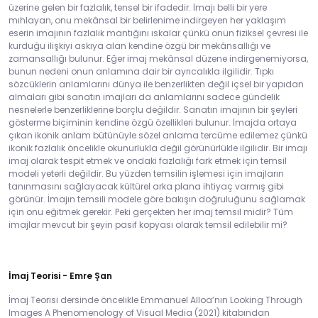
üzerine gelen bir fazlalık, tensel bir ifadedir. İmajı belli bir yere
mıhlayan, onu mekânsal bir belirlenime indirgeyen her yaklaşım
eserin imajının fazlalık mantığını ıskalar çünkü onun fiziksel çevresi ile
kurduğu ilişkiyi askıya alan kendine özgü bir mekânsallığı ve
zamansallığı bulunur. Eğer imaj mekânsal düzene indirgenemiyorsa,
bunun nedeni onun anlamına dair bir ayrıcalıkla ilgilidir. Tıpkı
sözcüklerin anlamlarını dünya ile benzerlikten değil içsel bir yapıdan
almaları gibi sanatın imajları da anlamlarını sadece gündelik
nesnelerle benzerliklerine borçlu değildir. Sanatın imajının bir şeyleri
gösterme biçiminin kendine özgü özellikleri bulunur. İmajda ortaya
çıkan ikonik anlam bütünüyle sözel anlama tercüme edilemez çünkü
ikonik fazlalık öncelikle okunurlukla değil görünürlükle ilgilidir. Bir imajı
imaj olarak tespit etmek ve ondaki fazlalığı fark etmek için temsil
modeli yeterli değildir. Bu yüzden temsilin işlemesi için imajların
tanınmasını sağlayacak kültürel arka plana ihtiyaç varmış gibi
görünür. İmajın temsili modele göre bakışın doğruluğunu sağlamak
için onu eğitmek gerekir. Peki gerçekten her imaj temsil midir? Tüm
imajlar mevcut bir şeyin pasif kopyası olarak temsil edilebilir mi?
İmaj Teorisi - Emre Şan
İmaj Teorisi dersinde öncelikle Emmanuel Alloa’nın Looking Through
Images A Phenomenology of Visual Media (2021) kitabından