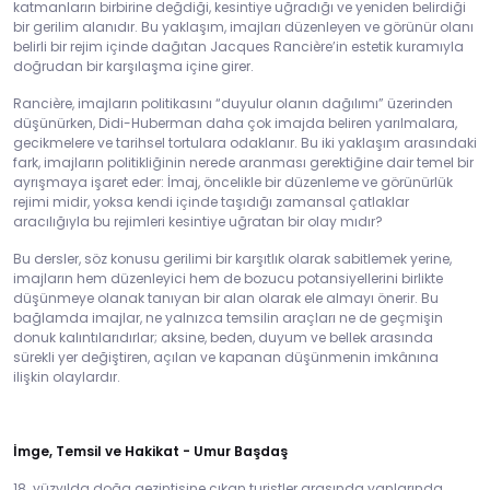
katmanların birbirine değdiği, kesintiye uğradığı ve yeniden belirdiği
bir gerilim alanıdır. Bu yaklaşım, imajları düzenleyen ve görünür olanı
belirli bir rejim içinde dağıtan Jacques Rancière’in estetik kuramıyla
doğrudan bir karşılaşma içine girer.
Rancière, imajların politikasını “duyulur olanın dağılımı” üzerinden
düşünürken, Didi-Huberman daha çok imajda beliren yarılmalara,
gecikmelere ve tarihsel tortulara odaklanır. Bu iki yaklaşım arasındaki
fark, imajların politikliğinin nerede aranması gerektiğine dair temel bir
ayrışmaya işaret eder: İmaj, öncelikle bir düzenleme ve görünürlük
rejimi midir, yoksa kendi içinde taşıdığı zamansal çatlaklar
aracılığıyla bu rejimleri kesintiye uğratan bir olay mıdır?
Bu dersler, söz konusu gerilimi bir karşıtlık olarak sabitlemek yerine,
imajların hem düzenleyici hem de bozucu potansiyellerini birlikte
düşünmeye olanak tanıyan bir alan olarak ele almayı önerir. Bu
bağlamda imajlar, ne yalnızca temsilin araçları ne de geçmişin
donuk kalıntılarıdırlar; aksine, beden, duyum ve bellek arasında
sürekli yer değiştiren, açılan ve kapanan düşünmenin imkânına
ilişkin olaylardır.
İmge, Temsil ve Hakikat - Umur Başdaş
18.⁠ ⁠yüzyılda doğa gezintisine çıkan turistler arasında yanlarında