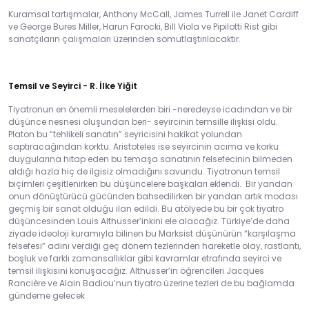
Kuramsal tartışmalar, Anthony McCall, James Turrell ile Janet Cardiff
ve George Bures Miller, Harun Farocki, Bill Viola ve Pipilotti Rist gibi
sanatçıların çalışmaları üzerinden somutlaştırılacaktır.
Temsil ve Seyirci - R. İlke Yiğit
Tiyatronun en önemli meselelerden biri -neredeyse icadından ve bir
düşünce nesnesi oluşundan beri- seyircinin temsille ilişkisi oldu.
Platon bu “tehlikeli sanatın” seyricisini hakikat yolundan
saptıracağından korktu. Aristoteles ise seyircinin acıma ve korku
duygularına hitap eden bu temaşa sanatının felsefecinin bilmeden
aldığı hazla hiç de ilgisiz olmadığını savundu. Tiyatronun temsil
biçimleri çeşitlenirken bu düşüncelere başkaları eklendi. Bir yandan
onun dönüştürücü gücünden bahsedilirken bir yandan artık modası
geçmiş bir sanat olduğu ilan edildi. Bu atölyede bu bir çok tiyatro
düşüncesinden Louis Althusser’inkini ele alacağız. Türkiye’de daha
ziyade ideoloji kuramıyla bilinen bu Marksist düşünürün “karşılaşma
felsefesi” adını verdiği geç dönem tezlerinden hareketle olay, rastlantı,
boşluk ve farklı zamansallıklar gibi kavramlar etrafında seyirci ve
temsil ilişkisini konuşacağız. Althusser’in öğrencileri Jacques
Rancière ve Alain Badiou’nun tiyatro üzerine tezleri de bu bağlamda
gündeme gelecek .