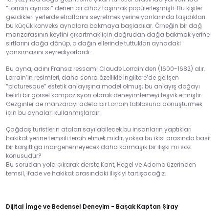
“Lorrain aynası” denen bir cihaz taşımak popülerleşmişti. Bu kişiler
gezdikleri yerlerde etraflarını seyretmek yerine yanlarında taşıdıkları
bu küçük konveks aynalara bakmaya başladılar. Örneğin bir dağ
manzarasının keyfini çıkartmak için doğrudan dağa bakmak yerine
sırtlarını dağa dönüp, o dağın ellerinde tuttukları aynadaki
yansımasını seyrediyorlardı.
Bu ayna, adını Fransız ressamı Claude Lorrain’den (1600-1682) alır.
Lorrain’in resimleri, daha sonra özellikle İngiltere’de gelişen
“picturesque” estetik anlayışına model olmuş; bu anlayış doğayı
belirli bir görsel kompozisyon olarak deneyimlemeyi teşvik etmiştir.
Gezginler de manzarayı adeta bir Lorrain tablosuna dönüştürmek
için bu aynaları kullanmışlardır.
Çağdaş turistlerin ataları sayılabilecek bu insanların yaptıkları
hakikat yerine temsili tercih etmek midir, yoksa bu ikisi arasında basit
bir karşıtlığa indirgenemeyecek daha karmaşık bir ilişki mi söz
konusudur?
Bu sorudan yola çıkarak derste Kant, Hegel ve Adorno üzerinden
temsil, ifade ve hakikat arasındaki ilişkiyi tartışacağız.
Dijital İmge ve Bedensel Deneyim - Başak Kaptan Şiray