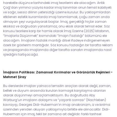
hareketle düşünce tarihindeki imaj teorilerini ele alacağım. Antik
Çağ’dan yirminci yüzyıla kadar imaj tanımları onun temsil kabiliyeti
ve sağır, sessiz dilinin yetersizliği üzerine kurulur. Bu yaklaşımlardan
etkilenen estetik kuramlarda imajı tanımlamak, çoğu zaman onda
olmayan şeyi vurgulayarak başlar. İmaj, gerçekliği hiçbir zaman
eksiksiz ve doğrudan yansıtamaz, onu eksik olarak temsil eder. Söz
konusu teorilere karşı bir hamle olarak İmaj Üzerine (2025) kitabının,
“İmajlarla Düşünmek” kısmındaki “İmajın Fazlalığı” bölümünü ele
alacağım. İmajların fazlalık mantığı dilsel ifadeye indirgenemeyen
özerk bir gösterim mantığıdır. Söz konusu fazlalığın bir tarafta reklam
ve propaganda imajlarında diğer tarafta sanatın imajlarında nasıl
işlediğini tartışacağız.
İmajların Politikası: Zamansal Kırılmalar ve Görünürlük Rejimleri -
Mehmet Şiray
Bu derslerde imajları yalnızca temsilin araçları olarak değil, zaman,
bellek ve duyum arasında kurulan karmaşık karşılaşma alanları
olarak düşünmeyi amaçlamaktayım. Bu doğrultuda Aby
Warburg’un imajların dolaşımı ve “yaşantı sonrası” (Nachleben)
kavrayışı, Georges Didi-Huberman’ın imajı anakronizm, iz ve kırılma
üzerinden yeniden okuyan yaklaşımıyla birlikte ele alınacaktır. Didi-
Huberman için imaj, tekil bir zamana ait değildir; farklı tarihsel