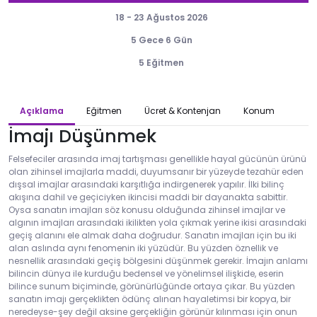
18 - 23 Ağustos 2026
5 Gece 6 Gün
5 Eğitmen
Açıklama
Eğitmen
Ücret & Kontenjan
Konum
İmajı Düşünmek
Felsefeciler arasında imaj tartışması genellikle hayal gücünün ürünü
olan zihinsel imajlarla maddi, duyumsanır bir yüzeyde tezahür eden
dışsal imajlar arasındaki karşıtlığa indirgenerek yapılır. İlki bilinç
akışına dahil ve geçiciyken ikincisi maddi bir dayanakta sabittir.
Oysa sanatın imajları söz konusu olduğunda zihinsel imajlar ve
algının imajları arasındaki ikilikten yola çıkmak yerine ikisi arasındaki
geçiş alanını ele almak daha doğrudur. Sanatın imajları için bu iki
alan aslında aynı fenomenin iki yüzüdür. Bu yüzden öznellik ve
nesnellik arasındaki geçiş bölgesini düşünmek gerekir. İmajın anlamı
bilincin dünya ile kurduğu bedensel ve yönelimsel ilişkide, eserin
bilince sunum biçiminde, görünürlüğünde ortaya çıkar. Bu yüzden
sanatın imajı gerçeklikten ödünç alınan hayaletimsi bir kopya, bir
neredeyse-şey değil aksine gerçekliğin görünür kılınması için onun