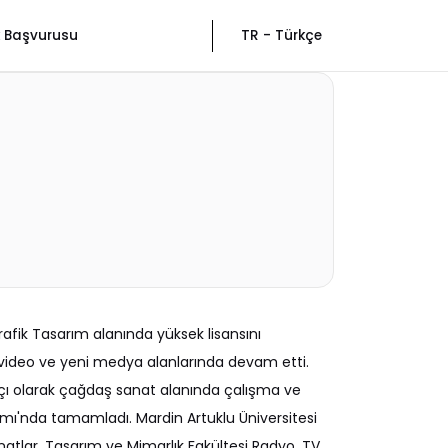
ik Başvurusu
TR - Türkçe
afik Tasarım alanında yüksek lisansını
 video ve yeni medya alanlarında devam etti.
tçı olarak çağdaş sanat alanında çalışma ve
gramı'nda tamamladı. Mardin Artuklu Üniversitesi
atlar, Tasarım ve Mimarlık Fakültesi Radyo, TV