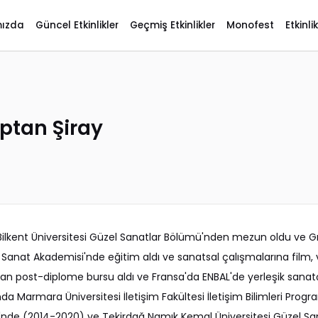
mızda
Güncel Etkinlikler
Geçmiş Etkinlikler
Monofest
Etkinl
ptan Şiray
Bilkent Üniversitesi Güzel Sanatlar Bölümü'nden mezun oldu ve Gr
Sanat Akademisi'nde eğitim aldı ve sanatsal çalışmalarına film,
dan post-diplome bursu aldı ve Fransa'da ENBAL'de yerleşik sana
nda Marmara Üniversitesi İletişim Fakültesi İletişim Bilimleri Pro
'nde (2014-2020) ve Tekirdağ Namık Kemal Üniversitesi Güzel San